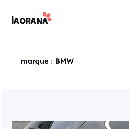
Aller
au
contenu
marque :
BMW