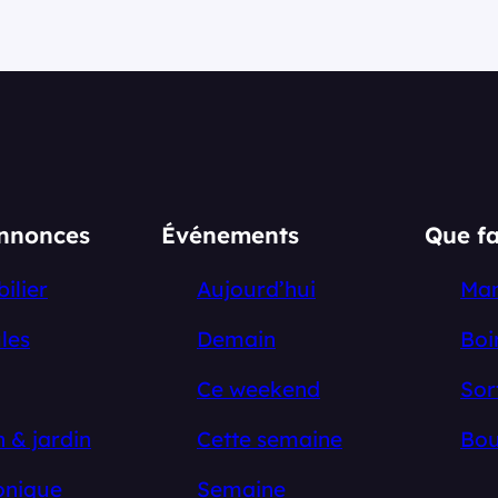
annonces
Événements
Que fa
ilier
Aujourd’hui
Ma
les
Demain
Boi
Ce weekend
Sor
 & jardin
Cette semaine
Bou
onique
Semaine