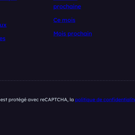
prochaine
Ce mois
ux
Mois prochain
es
e est protégé avec reCAPTCHA, la
politique de confidentialit