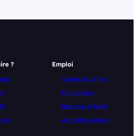
ire ?
Emploi
nger
Toutes les offres
re
Formations
tir
Recruter à Tahiti
ger
Actualités emploi