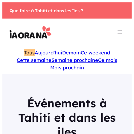
Aller
Que faire à Tahiti et dans les îles ?
au
contenu
Tous
Aujourd’hui
Demain
Ce weekend
Cette semaine
Semaine prochaine
Ce mois
Mois prochain
Événements à
Tahiti et dans les
iles