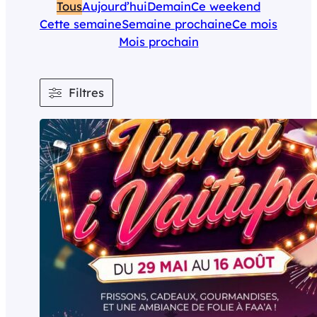
Tous
Aujourd’hui
Demain
Ce weekend
Cette semaine
Semaine prochaine
Ce mois
Mois prochain
Filtres