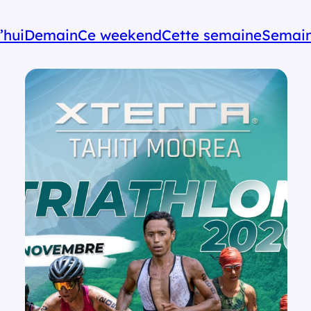
’hui
Demain
Ce weekend
Cette semaine
Semain