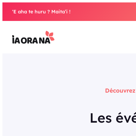
Aller
‘E aha te huru ? Maita’i !
au
contenu
Découvrez l
Les év