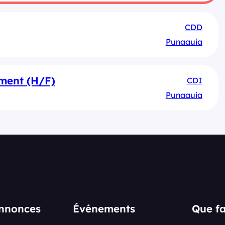
CDD
Punaauia
ment (H/F)
CDI
Punaauia
annonces
Événements
Que fa