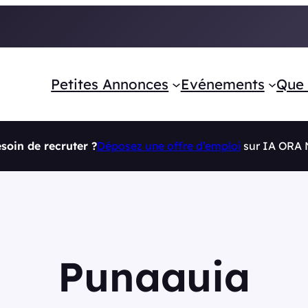
Petites Annonces
Evénements
Que 
soin de recruter ?
Déposez une offre d’emploi
sur IA ORA
Punaauia