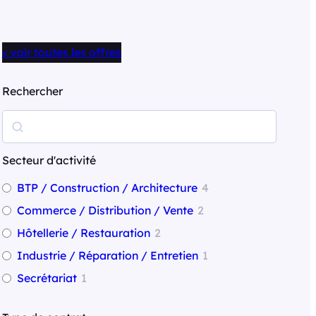
< voir toutes les offres
Rechercher
R
e
c
Secteur d'activité
h
BTP / Construction / Architecture
4
e
Commerce / Distribution / Vente
2
r
Hôtellerie / Restauration
2
c
Industrie / Réparation / Entretien
1
h
Secrétariat
1
e
r