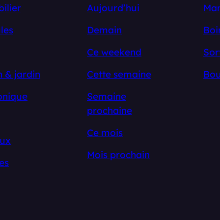
ilier
Aujourd’hui
Ma
les
Demain
Boi
Ce weekend
Sor
 & jardin
Cette semaine
Bou
onique
Semaine
prochaine
Ce mois
ux
Mois prochain
es