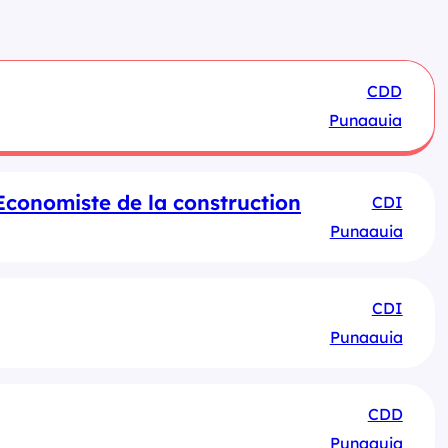
CDD
Punaauia
Economiste de la construction
CDI
Punaauia
CDI
Punaauia
CDD
Punaauia