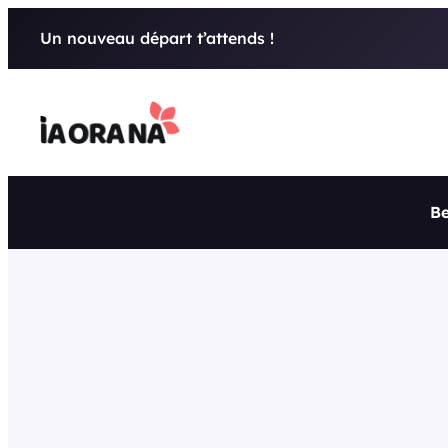
Aller
Un nouveau départ t’attends !
au
contenu
Be