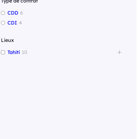
Type de contrat
CDD
6
CDI
4
Lieux
Tahiti
10