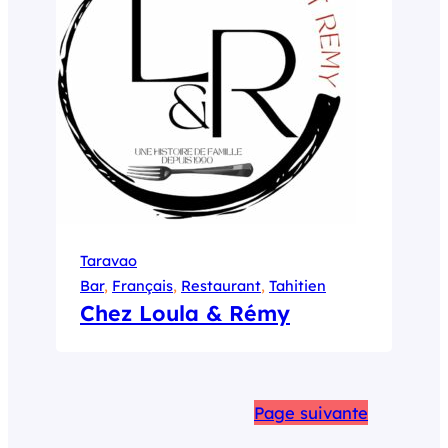
Taravao
Bar
, 
Français
, 
Restaurant
, 
Tahitien
Chez Loula & Rémy
Page suivante