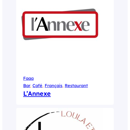
Faaa
Bar
, 
Café
, 
Français
, 
Restaurant
L’Annexe