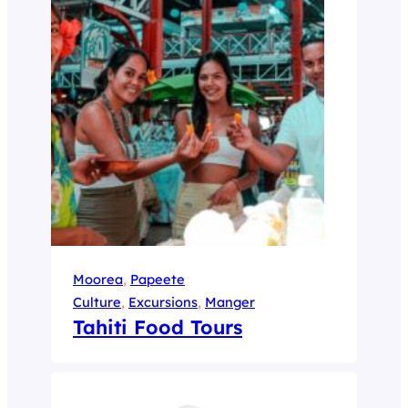
Moorea
, 
Papeete
Culture
, 
Excursions
, 
Manger
Tahiti Food Tours