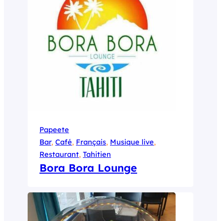
Papeete
Bar
, 
Café
, 
Français
, 
Musique live
, 
Restaurant
, 
Tahitien
Bora Bora Lounge