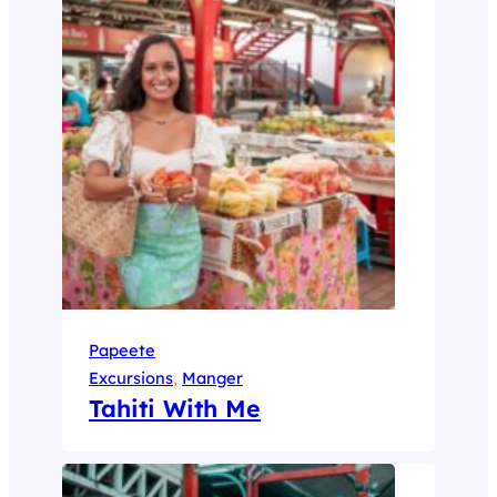
Papeete
Excursions
, 
Manger
Tahiti With Me