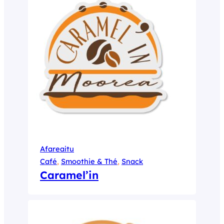
Afareaitu
Café
, 
Smoothie & Thé
, 
Snack
Caramel’in