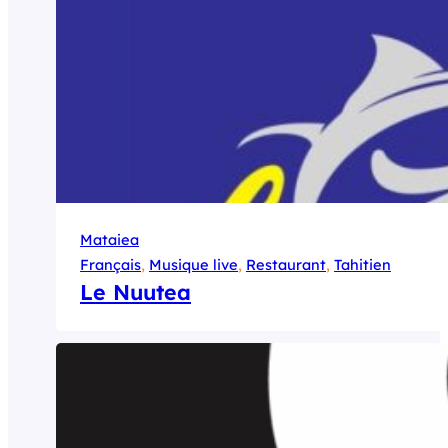
Mataiea
Français
, 
Musique live
, 
Restaurant
, 
Tahitien
Le Nuutea