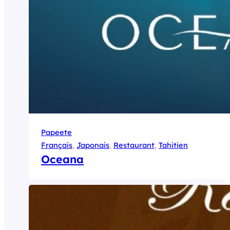
Papeete
Français
, 
Japonais
, 
Restaurant
, 
Tahitien
Oceana