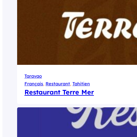
Taravao
Français
, 
Restaurant
, 
Tahitien
Restaurant Terre Mer