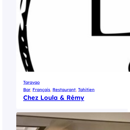
Taravao
Bar
, 
Français
, 
Restaurant
, 
Tahitien
Chez Loula & Rémy