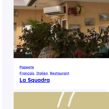
Papeete
Français
, 
Italien
, 
Restaurant
La Squadra