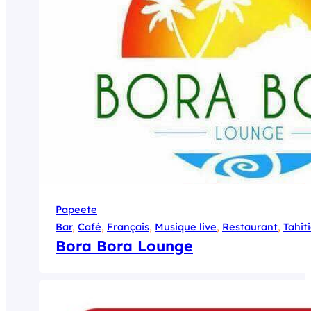
Papeete
Bar
, 
Café
, 
Français
, 
Musique live
, 
Restaurant
, 
Tahit
Bora Bora Lounge