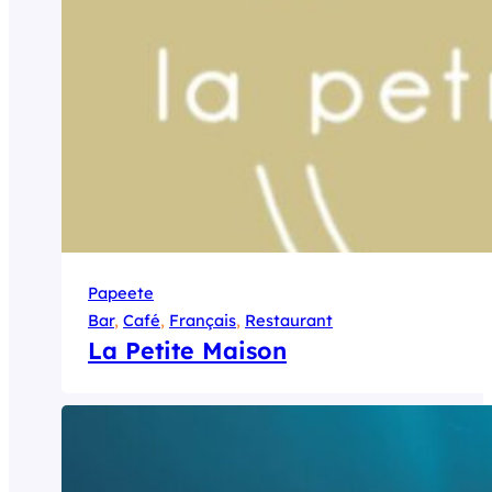
Papeete
Bar
, 
Café
, 
Français
, 
Restaurant
La Petite Maison