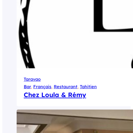
Taravao
Bar
, 
Français
, 
Restaurant
, 
Tahitien
Chez Loula & Rémy