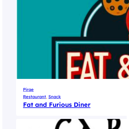
Pirae
Restaurant
, 
Snack
Fat and Furious Diner