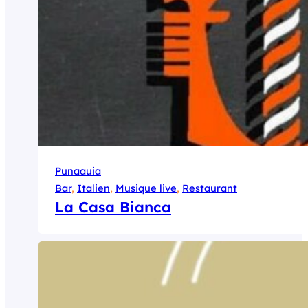
Punaauia
Bar
, 
Italien
, 
Musique live
, 
Restaurant
La Casa Bianca