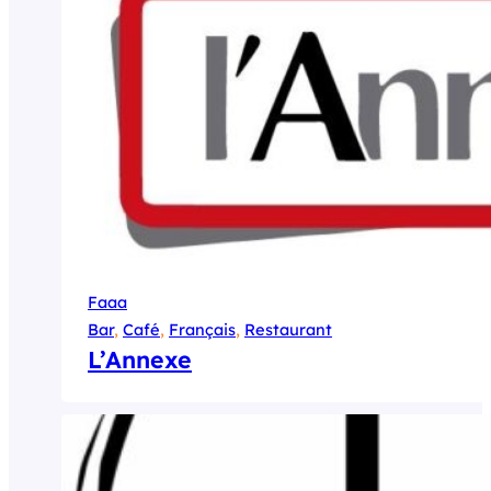
Faaa
Bar
, 
Café
, 
Français
, 
Restaurant
L’Annexe