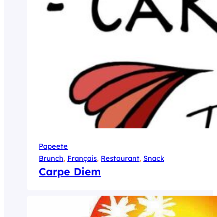
Papeete
Brunch
, 
Français
, 
Restaurant
, 
Snack
Carpe Diem