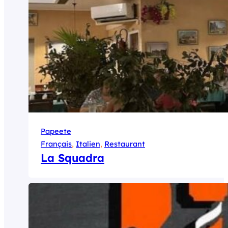
Papeete
Français
, 
Italien
, 
Restaurant
La Squadra