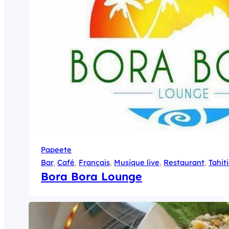
Papeete
Bar
, 
Café
, 
Français
, 
Musique live
, 
Restaurant
, 
Tahit
Bora Bora Lounge