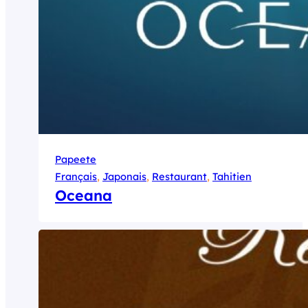
Papeete
Français
, 
Japonais
, 
Restaurant
, 
Tahitien
Oceana