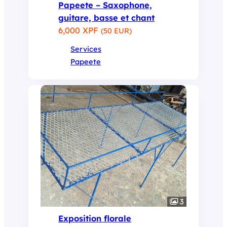
Papeete – Saxophone,
guitare, basse et chant
6,000 XPF
(50 EUR)
Services
Papeete
3
Exposition florale