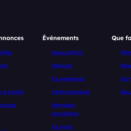
annonces
Événements
Que fa
ilier
Aujourd’hui
Ma
les
Demain
Boi
Ce weekend
Sor
 & jardin
Cette semaine
Bou
onique
Semaine
prochaine
Ce mois