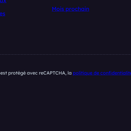
ux
Mois prochain
es
e est protégé avec reCAPTCHA, la
politique de confidentialit