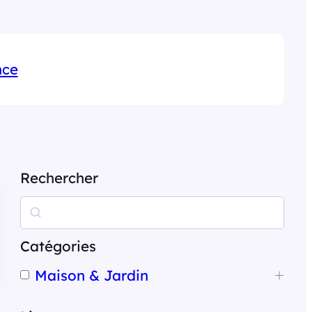
nce
Rechercher
R
e
c
Catégories
h
Maison & Jardin
e
r