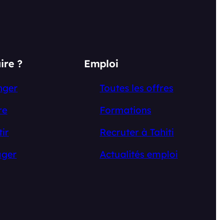
ire ?
Emploi
nger
Toutes les offres
re
Formations
tir
Recruter à Tahiti
ger
Actualités emploi