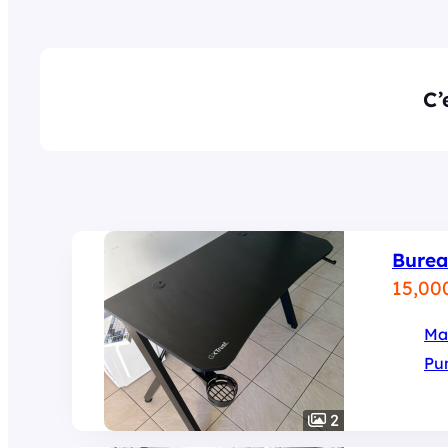
C’
Bure
15,00
Ma
Pu
2