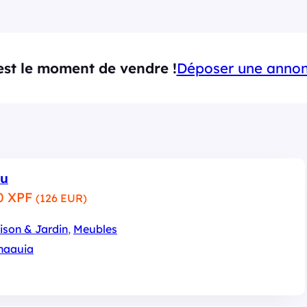
est le moment de vendre !
Déposer une anno
au
0 XPF
(126 EUR)
ison & Jardin
, 
Meubles
naauia