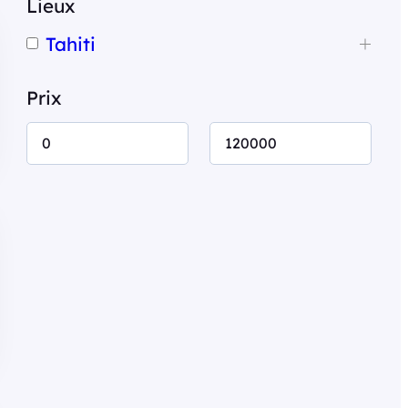
Lieux
c
Tahiti
h
e
Prix
r