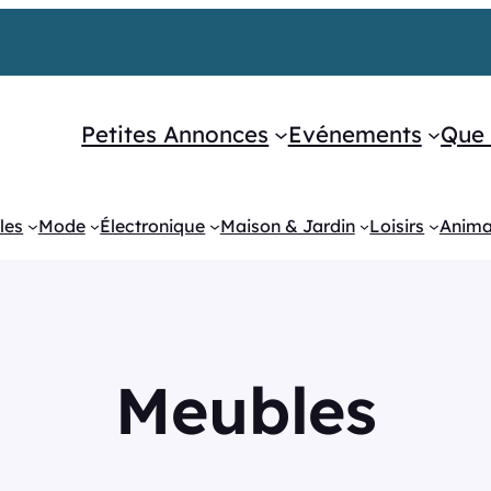
Petites Annonces
Evénements
Que 
les
Mode
Électronique
Maison & Jardin
Loisirs
Anim
Meubles