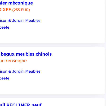
ier mécanique
0 XPF
(235 EUR)
ison & Jardin
, 
Meubles
peete
e beaux meubles chinois
non renseigné
ison & Jardin
, 
Meubles
peete
uil RECLINER neuf