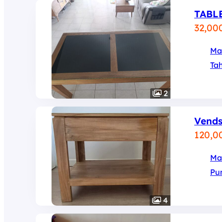
TABL
32,00
Ma
Tah
2
Vends
120,0
Ma
Pu
4