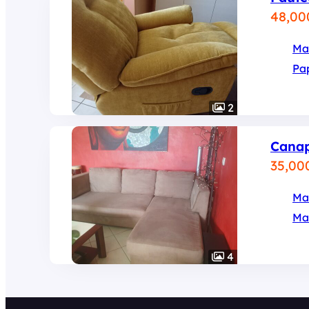
48,00
Ma
Pa
2
Canap
35,00
Ma
Ma
4