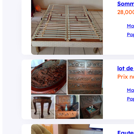
Somm
28,00
Ma
Pa
lot d
Prix 
Ma
Pa
Faute