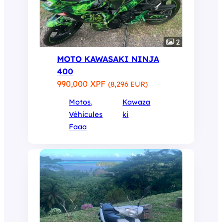
2
MOTO KAWASAKI NINJA
400
990,000 XPF
(8,296 EUR)
Motos
, 
Kawaza
Véhicules
ki
Faaa