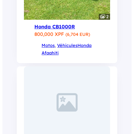
2
Honda CB1000R
800,000 XPF
(6,704 EUR)
Motos
, 
Véhicules
Honda
Afaahiti