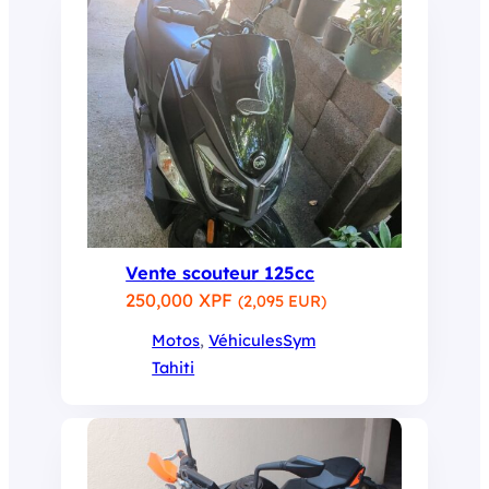
Vente scouteur 125cc
250,000 XPF
(2,095 EUR)
Motos
, 
Véhicules
Sym
Tahiti