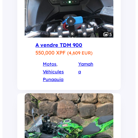
5
A vendre TDM 900
550,000 XPF
(4,609 EUR)
Motos
, 
Yamah
Véhicules
a
Punaauia