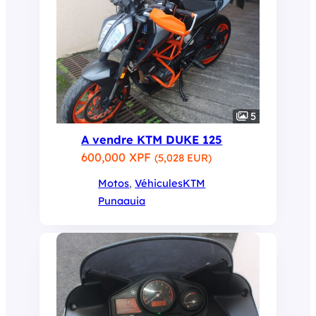
5
A vendre KTM DUKE 125
600,000 XPF
(5,028 EUR)
Motos
, 
Véhicules
KTM
Punaauia