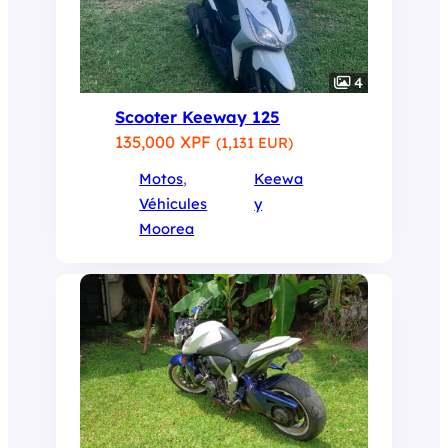
4
Scooter Keeway 125
135,000 XPF
(1,131 EUR)
Motos
, 
Keewa
Véhicules
y
Moorea