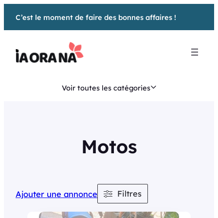
Aller
C’est le moment de faire des bonnes affaires !
au
contenu
Voir toutes les catégories
Motos
Filtres
Ajouter une annonce