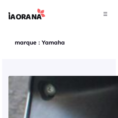
Aller
au
contenu
marque :
Yamaha