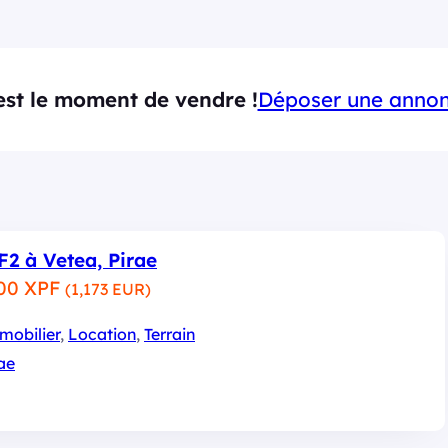
est le moment de vendre !
Déposer une anno
F2 à Vetea, Pirae
00 XPF
(1,173 EUR)
mobilier
, 
Location
, 
Terrain
ae