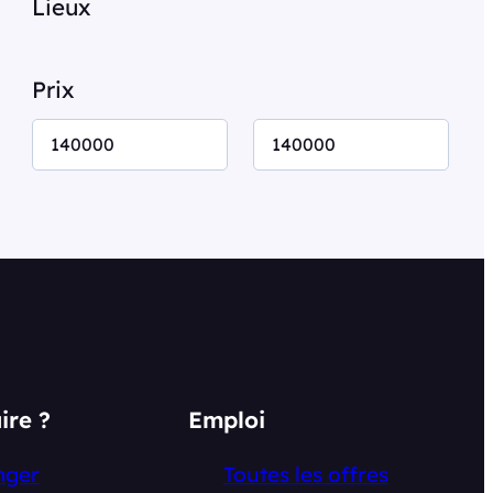
Lieux
c
h
e
Prix
r
ire ?
Emploi
nger
Toutes les offres