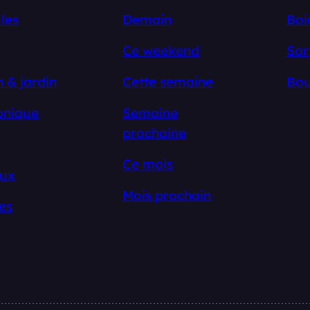
les
Demain
Boi
Ce weekend
Sor
 & jardin
Cette semaine
Bou
onique
Semaine
prochaine
Ce mois
ux
Mois prochain
es