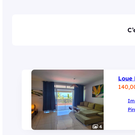
C’
Loue 
140,0
Im
Pir
4