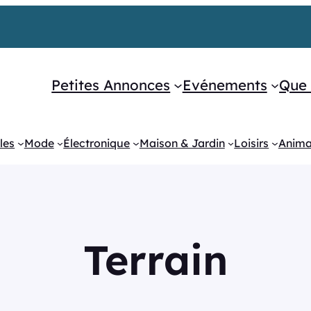
Petites Annonces
Evénements
Que 
les
Mode
Électronique
Maison & Jardin
Loisirs
Anim
Terrain