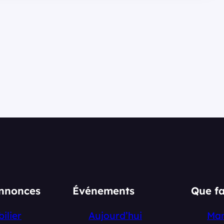
annonces
Événements
Que fa
ilier
Aujourd’hui
Ma