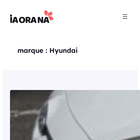
Aller
au
contenu
marque :
Hyundai