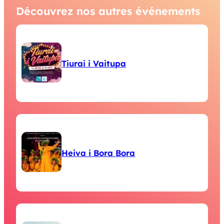
Découvrez nos autres événements
Tiurai i Vaitupa
Heiva i Bora Bora