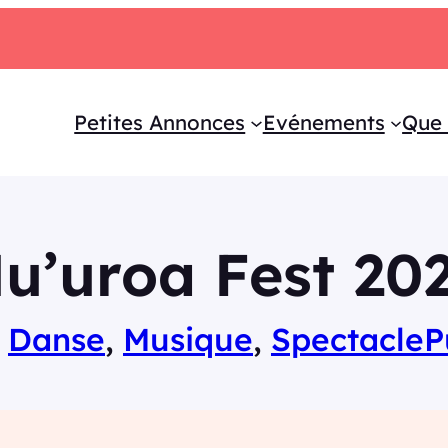
Petites Annonces
Evénements
Que 
u’uroa Fest 20
 
Danse
, 
Musique
, 
Spectacle
P