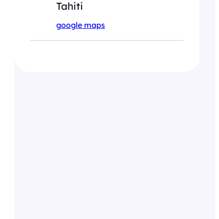
Tahiti
google maps