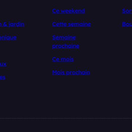
Ce weekend
Sor
 & jardin
Cette semaine
Bou
onique
Semaine
prochaine
Ce mois
ux
Mois prochain
es