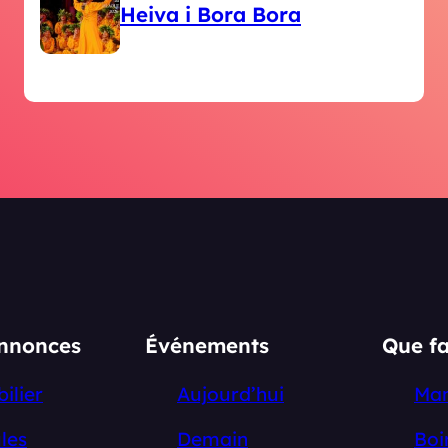
Heiva i Bora Bora
annonces
Événements
Que fa
ilier
Aujourd’hui
Ma
les
Demain
Boi