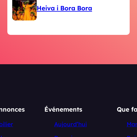
Heiva i Bora Bora
annonces
Événements
Que fa
ilier
Aujourd’hui
Ma