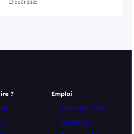
13 août 2025
ire ?
Emploi
nger
Toutes les offres
re
Formations