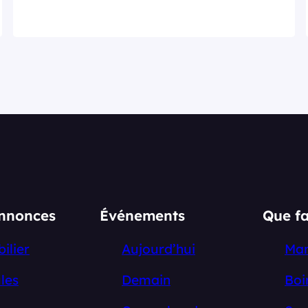
annonces
Événements
Que fa
ilier
Aujourd’hui
Ma
les
Demain
Boi