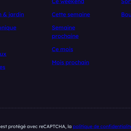
Ce weekend
Sor
 & jardin
Cette semaine
Bou
onique
Semaine
prochaine
Ce mois
ux
Mois prochain
es
e est protégé avec reCAPTCHA, la
politique de confidentialit