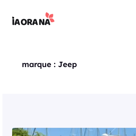
Aller
au
contenu
marque :
Jeep