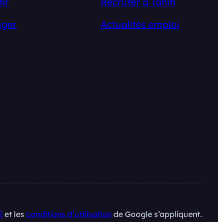
tir
Recruter à Tahiti
ger
Actualités emploi
é
et les
conditions d’utilisation
de Google s’appliquent.