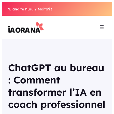
Aller
‘E aha te huru ? Maita’i !
au
contenu
ChatGPT au bureau
: Comment
transformer l’IA en
coach professionnel