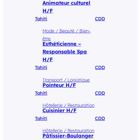
Animateur culturel
H/F
Tahiti
CDD
Mode / Beauté / Bien-
être
Esthéticienne –
Responsable Spa
H/F
Tahiti
CDD
Transport / Logistique
Pointeur H/F
Tahiti
CDD
Hôtellerie / Restauration
Cuisinier H/F
Tahiti
CDD
Hôtellerie / Restauration
Pâtissier-Boulanger