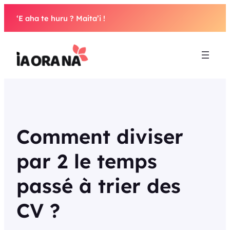
Aller
‘E aha te huru ? Maita’i !
au
contenu
Comment diviser
par 2 le temps
passé à trier des
CV ?