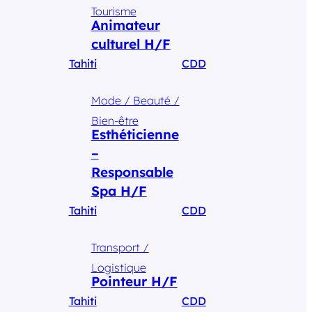
Tourisme
Animateur
culturel H/F
Tahiti
CDD
Mode / Beauté /
Bien-être
Esthéticienne
–
Responsable
Spa H/F
Tahiti
CDD
Transport /
Logistique
Pointeur H/F
Tahiti
CDD