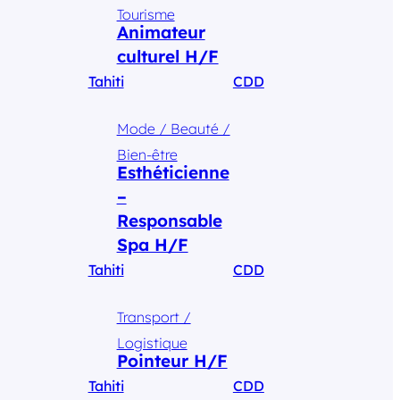
Tourisme
Animateur
culturel H/F
Tahiti
CDD
Mode / Beauté /
Bien-être
Esthéticienne
–
Responsable
Spa H/F
Tahiti
CDD
Transport /
Logistique
Pointeur H/F
Tahiti
CDD