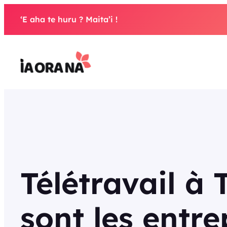
Aller
‘E aha te huru ? Maita’i !
au
contenu
Télétravail à T
sont les entre