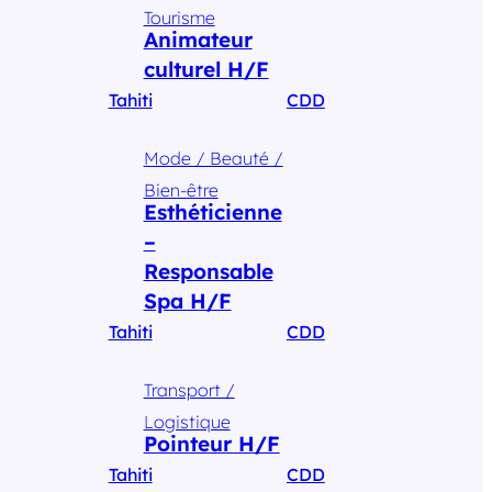
Tourisme
Animateur
culturel H/F
Tahiti
CDD
Mode / Beauté /
Bien-être
Esthéticienne
–
Responsable
Spa H/F
Tahiti
CDD
Transport /
Logistique
Pointeur H/F
Tahiti
CDD