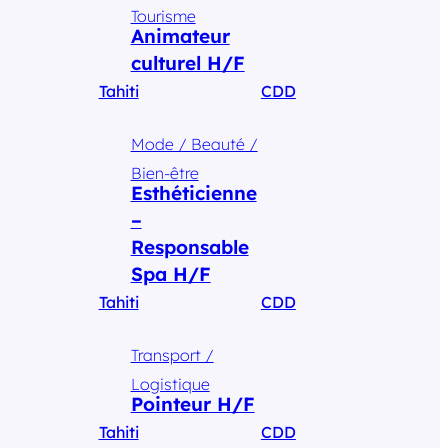
Tourisme
Animateur
culturel H/F
Tahiti
CDD
Mode / Beauté /
Bien-être
Esthéticienne
–
Responsable
Spa H/F
Tahiti
CDD
Transport /
Logistique
Pointeur H/F
Tahiti
CDD