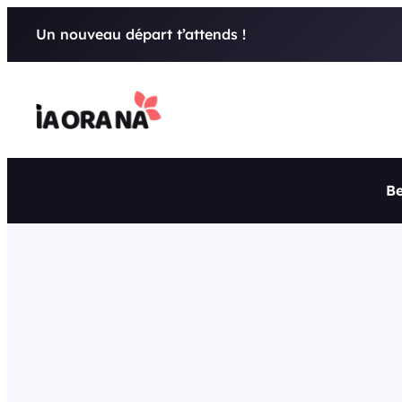
Aller
Un nouveau départ t’attends !
au
contenu
Be