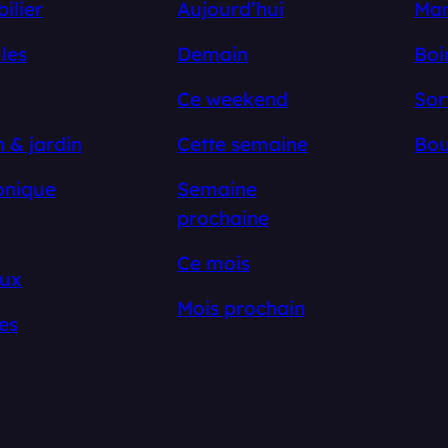
ilier
Aujourd’hui
Ma
les
Demain
Boi
Ce weekend
Sor
 & jardin
Cette semaine
Bou
onique
Semaine
prochaine
Ce mois
ux
Mois prochain
es