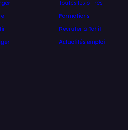
nger
Toutes les offres
re
Formations
tir
Recruter à Tahiti
ger
Actualités emploi