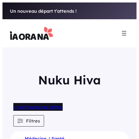
Aller
Un nouveau départ t’attends !
au
contenu
Nuku Hiva
< voir toutes les offres
Filtres
Médecine / Santé