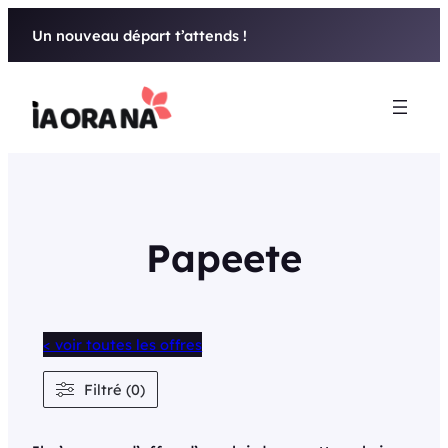
Aller
Un nouveau départ t’attends !
au
contenu
Papeete
< voir toutes les offres
Filtré (0)