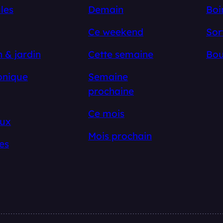
les
Demain
Boi
Ce weekend
Sor
 & jardin
Cette semaine
Bou
onique
Semaine
prochaine
Ce mois
ux
Mois prochain
es