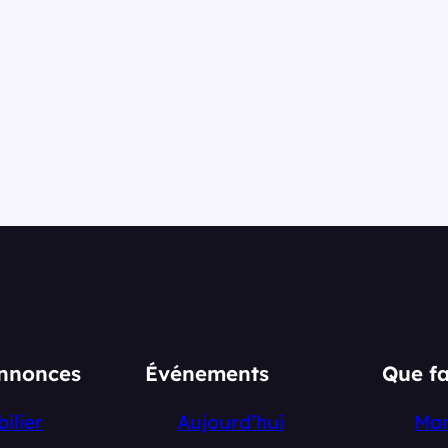
annonces
Événements
Que fa
ilier
Aujourd’hui
Ma