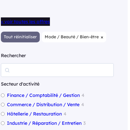
< voir toutes les offres
×
Tout réinitialiser
Mode / Beauté / Bien-être
Rechercher
R
e
c
Secteur d'activité
h
Finance / Comptabilité / Gestion
4
e
Commerce / Distribution / Vente
4
r
Hôtellerie / Restauration
4
c
Industrie / Réparation / Entretien
3
h