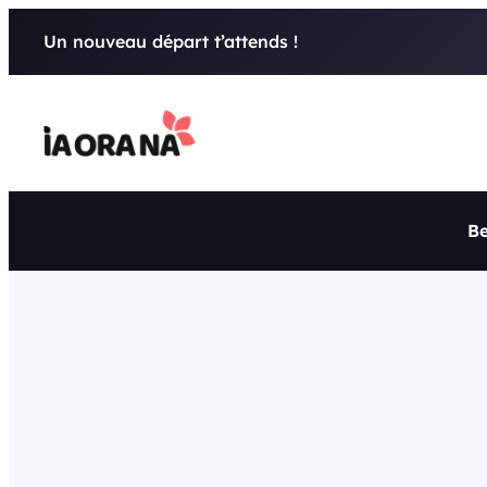
Aller
Un nouveau départ t’attends !
au
contenu
Be