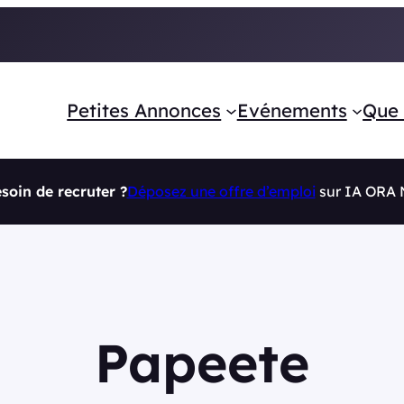
Petites Annonces
Evénements
Que 
soin de recruter ?
Déposez une offre d’emploi
sur IA ORA
Papeete