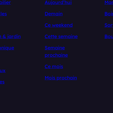
ilier
Aujourd’hui
Ma
les
Demain
Boi
Ce weekend
Sor
 & jardin
Cette semaine
Bou
onique
Semaine
prochaine
Ce mois
ux
Mois prochain
es