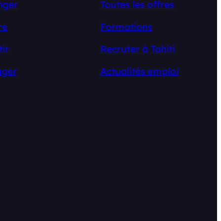
nger
Toutes les offres
re
Formations
tir
Recruter à Tahiti
ger
Actualités emploi