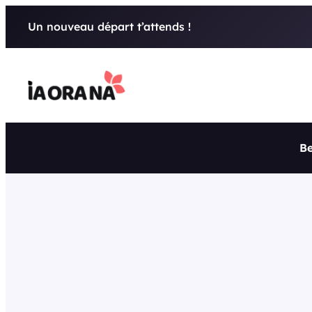
Aller
Un nouveau départ t’attends !
au
contenu
Be