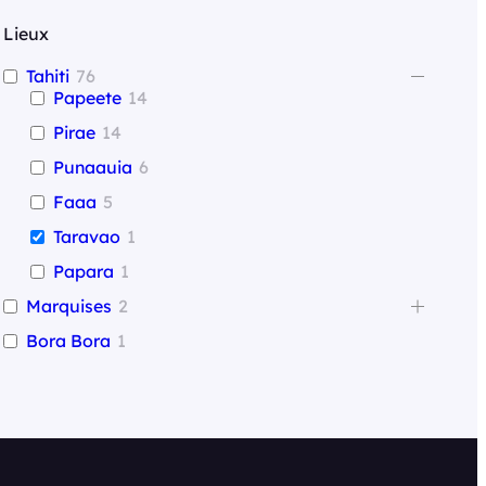
e
Lieux
r
Tahiti
76
Papeete
14
Pirae
14
Punaauia
6
Faaa
5
Taravao
1
Papara
1
Marquises
2
Bora Bora
1