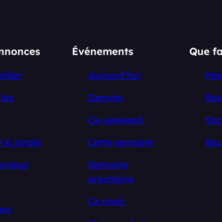
annonces
Événements
Que fa
ilier
Aujourd’hui
Ma
les
Demain
Boi
Ce weekend
Sor
 & jardin
Cette semaine
Bou
onique
Semaine
prochaine
Ce mois
ux