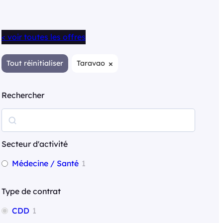
< voir toutes les offres
×
Tout réinitialiser
Taravao
Rechercher
R
e
c
Secteur d'activité
h
Médecine / Santé
1
e
r
Type de contrat
c
CDD
1
h