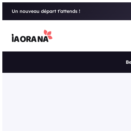
Aller
Un nouveau départ t’attends !
au
contenu
Be