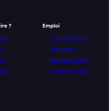
ire ?
Emploi
nger
Toutes les offres
re
Formations
tir
Recruter à Tahiti
ger
Actualités emploi