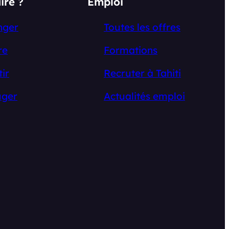
ire ?
Emploi
nger
Toutes les offres
re
Formations
tir
Recruter à Tahiti
ger
Actualités emploi