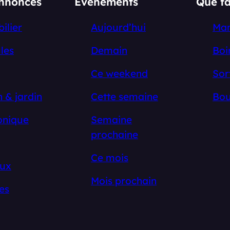
annonces
Événements
Que fa
ilier
Aujourd’hui
Ma
les
Demain
Boi
Ce weekend
Sor
 & jardin
Cette semaine
Bou
onique
Semaine
prochaine
Ce mois
ux
Mois prochain
es