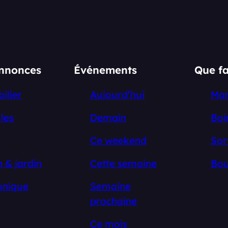
annonces
Événements
Que fa
ilier
Aujourd’hui
Ma
les
Demain
Boi
Ce weekend
Sor
 & jardin
Cette semaine
Bou
onique
Semaine
prochaine
Ce mois