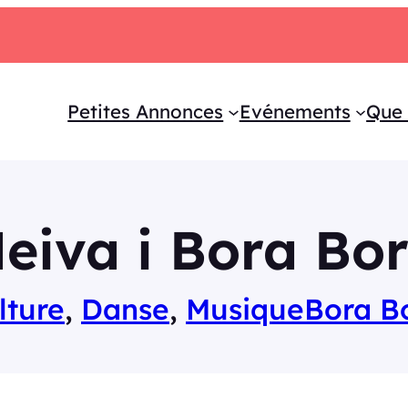
Petites Annonces
Evénements
Que 
eiva i Bora Bo
lture
, 
Danse
, 
Musique
Bora B