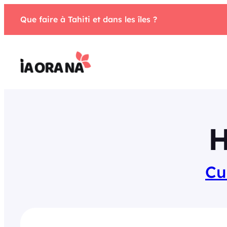
Aller
Que faire à Tahiti et dans les îles ?
au
contenu
H
Cu