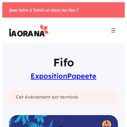
Aller
Que faire à Tahiti et dans les îles ?
au
contenu
Fifo
Exposition
Papeete
Cet événement est terminé.