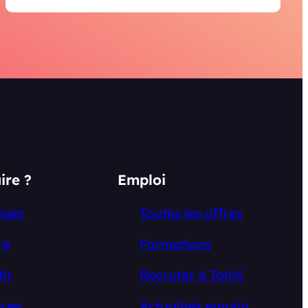
ire ?
Emploi
nger
Toutes les offres
re
Formations
tir
Recruter à Tahiti
ger
Actualités emploi