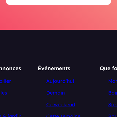
annonces
Événements
Que fa
ilier
Aujourd’hui
Ma
les
Demain
Boi
Ce weekend
Sor
 & jardin
Cette semaine
Bou