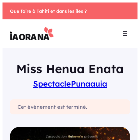
Aller
Que faire à Tahiti et dans les îles ?
au
contenu
Miss Henua Enata
Spectacle
Punaauia
Cet événement est terminé.