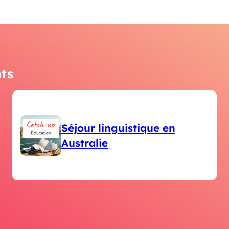
ts
Séjour linguistique en
Australie