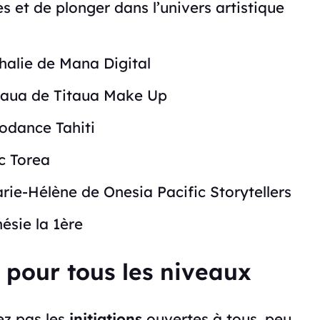
 et de plonger dans l’univers artistique
alie de Mana Digital
taua de Titaua Make Up
odance Tahiti
c Torea
ie-Hélène de Onesia Pacific Storytellers
ésie la 1ère
e pour tous les niveaux
ez pas les
initiations
ouvertes à tous, peu