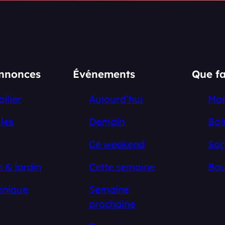
annonces
Événements
Que fa
ilier
Aujourd’hui
Ma
les
Demain
Boi
Ce weekend
Sor
 & jardin
Cette semaine
Bou
onique
Semaine
prochaine