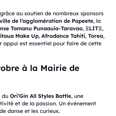
 grâce au soutien de nombreux sponsors
ville de l’agglomération de Papeete
, la
anse Tamanu Punaauia-Taravao
,
ΞLITΞ
,
itaua Make Up
,
Afrodance Tahiti
,
Torea
,
r appui est essentiel pour faire de cette
obre à la Mairie de
n du
Ori’Gin All Styles Battle
, une
ativité et de la passion. Un événement
e danse et les curieux.