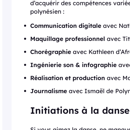
d’acquérir des compétences variées
polynésien :
Communication digitale
avec Nath
Maquillage professionnel
avec Ti
Chorégraphie
avec Kathleen d’Afr
Ingénierie son & infographie
ave
Réalisation et production
avec Mar
Journalisme
avec Ismaël de Polyn
Initiations à la dans
Si vous aimez la danse, ne manqu