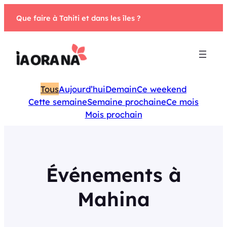
Aller
Que faire à Tahiti et dans les îles ?
au
contenu
Tous
Aujourd’hui
Demain
Ce weekend
Cette semaine
Semaine prochaine
Ce mois
Mois prochain
Événements à
Mahina