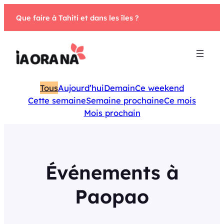
Aller
Que faire à Tahiti et dans les îles ?
au
contenu
Tous
Aujourd’hui
Demain
Ce weekend
Cette semaine
Semaine prochaine
Ce mois
Mois prochain
Événements à
Paopao