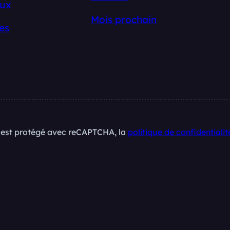
ux
Mois prochain
es
e est protégé avec reCAPTCHA, la
politique de confidentialit