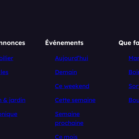
annonces
Événements
Que fa
ilier
Aujourd’hui
Ma
les
Demain
Boi
Ce weekend
Sor
 & jardin
Cette semaine
Bou
onique
Semaine
prochaine
Ce mois