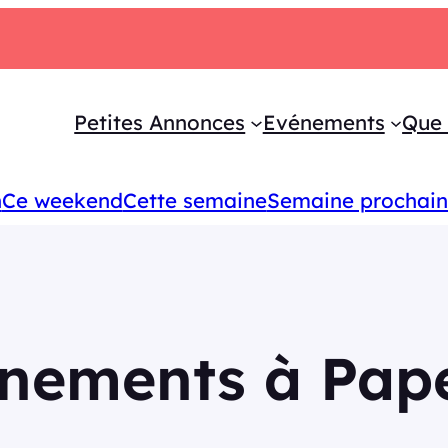
Petites Annonces
Evénements
Que 
n
Ce weekend
Cette semaine
Semaine prochai
nements à Pap