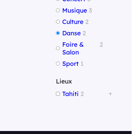
r
c
Musique
3
h
Culture
2
e
Danse
2
r
Foire &
2
Salon
Sport
1
Lieux
Tahiti
2