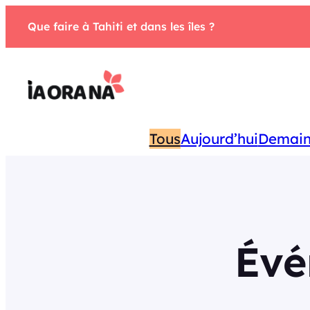
Aller
Que faire à Tahiti et dans les îles ?
au
contenu
Tous
Aujourd’hui
Demai
Évé