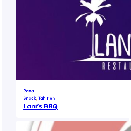
Paea
Snack
, 
Tahitien
Lani’s BBQ