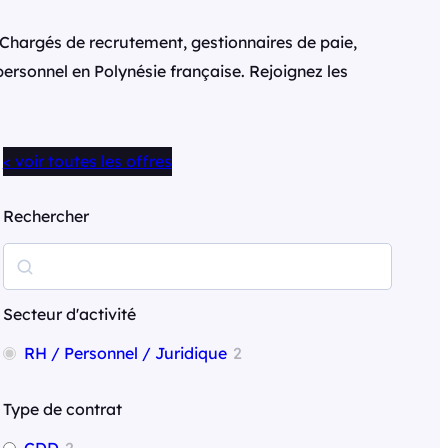
 Chargés de recrutement, gestionnaires de paie,
 personnel en Polynésie française. Rejoignez les
< voir toutes les offres
Rechercher
R
e
c
Secteur d'activité
h
RH / Personnel / Juridique
2
e
r
Type de contrat
c