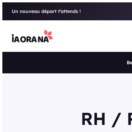
Aller
Un nouveau départ t’attends !
au
contenu
Be
RH / 