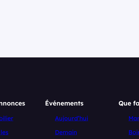
annonces
Événements
Que fa
ilier
Aujourd’hui
Ma
les
Demain
Boi