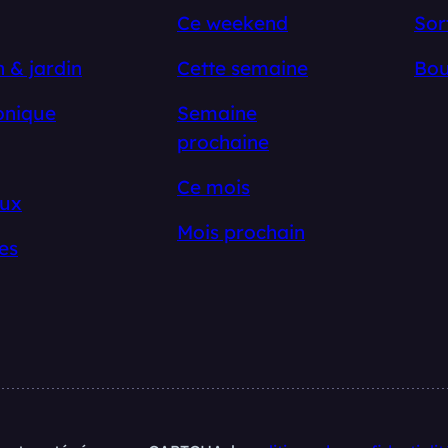
Ce weekend
Sor
 & jardin
Cette semaine
Bou
onique
Semaine
prochaine
Ce mois
ux
Mois prochain
es