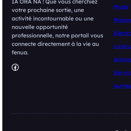
IA ORA NA ! Que vous cherchiez
Mode
votre prochaine sortie, une
activité incontournable ou une
Maison
nouvelle opportunité
Electr
professionnelle, notre portail vous
connecte directement à la vie au
Loisirs
fenua.
Anima
Facebook
Servic
Autres