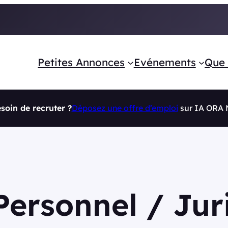
Petites Annonces
Evénements
Que 
soin de recruter ?
Déposez une offre d’emploi
sur IA ORA
Personnel / Jur