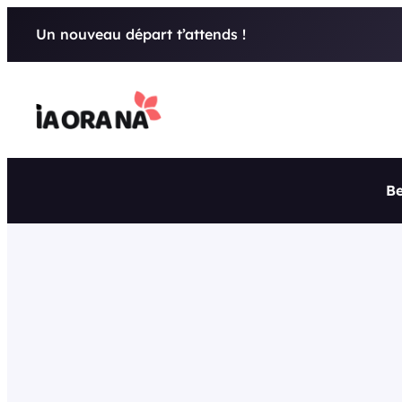
Aller
Un nouveau départ t’attends !
au
contenu
Be