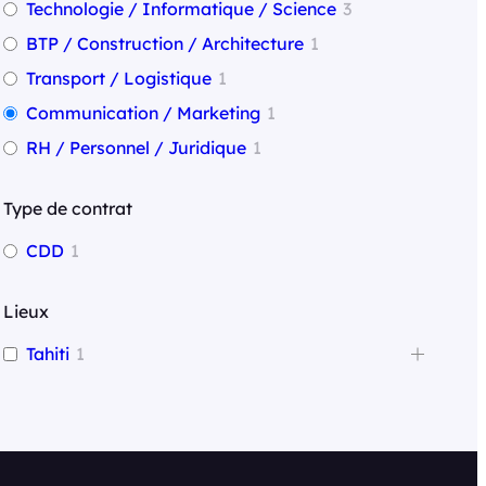
Technologie / Informatique / Science
3
e
BTP / Construction / Architecture
1
r
Transport / Logistique
1
Communication / Marketing
1
RH / Personnel / Juridique
1
Type de contrat
CDD
1
Lieux
Tahiti
1