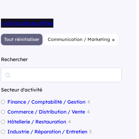
< voir toutes les offres
×
Tout réinitialiser
Communication / Marketing
Rechercher
R
e
c
Secteur d'activité
h
Finance / Comptabilité / Gestion
4
e
Commerce / Distribution / Vente
4
r
Hôtellerie / Restauration
4
c
Industrie / Réparation / Entretien
3
h