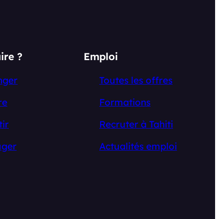
ire ?
Emploi
nger
Toutes les offres
re
Formations
tir
Recruter à Tahiti
ger
Actualités emploi