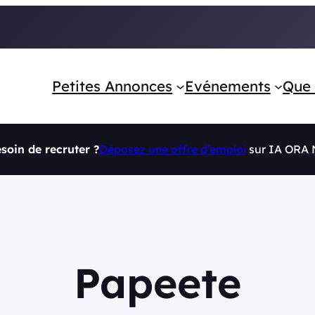
Petites Annonces
Evénements
Que 
soin de recruter ?
Déposez une offre d’emploi
sur IA ORA
Papeete