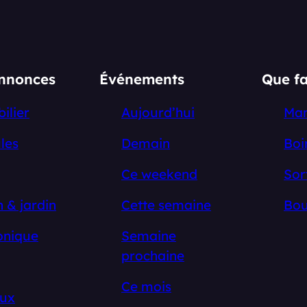
annonces
Événements
Que fa
ilier
Aujourd’hui
Ma
les
Demain
Boi
Ce weekend
Sor
 & jardin
Cette semaine
Bou
onique
Semaine
prochaine
Ce mois
ux