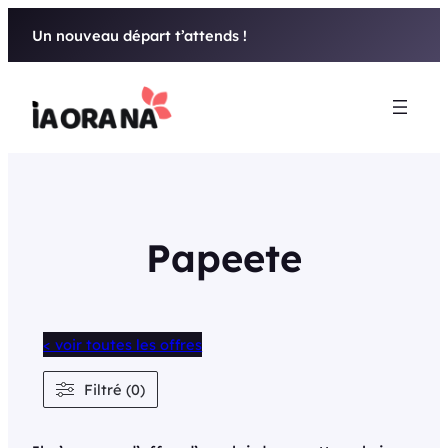
Aller
Un nouveau départ t’attends !
au
contenu
Papeete
< voir toutes les offres
Filtré (0)