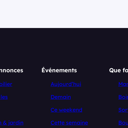
annonces
Événements
Que fa
ilier
Aujourd’hui
Ma
les
Demain
Boi
Ce weekend
Sor
 & jardin
Cette semaine
Bou