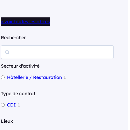
< voir toutes les offres
Rechercher
R
e
c
Secteur d'activité
h
Hôtellerie / Restauration
1
e
r
Type de contrat
c
CDI
1
h
e
Lieux
r