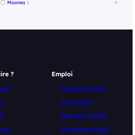
Moorea
1
ire ?
Emploi
nger
Toutes les offres
re
Formations
tir
Recruter à Tahiti
ger
Actualités emploi