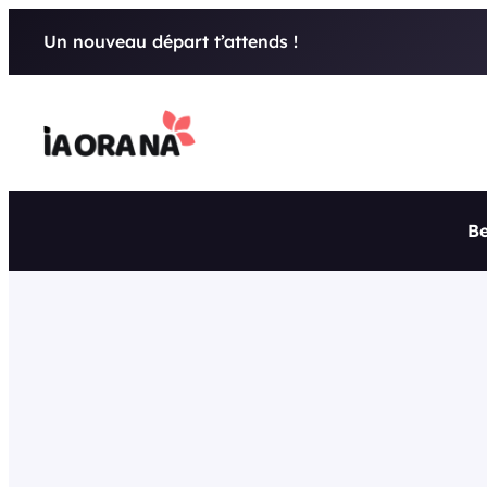
Aller
Un nouveau départ t’attends !
au
contenu
Be