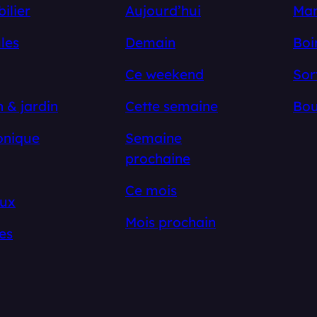
ilier
Aujourd’hui
Ma
les
Demain
Boi
Ce weekend
Sor
 & jardin
Cette semaine
Bou
onique
Semaine
prochaine
Ce mois
ux
Mois prochain
es