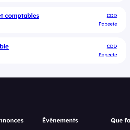
et comptables
CDD
Papeete
ble
CDD
Papeete
annonces
Événements
Que fa