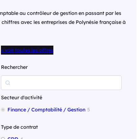
omptable au contrôleur de gestion en passant par les
chiffres avec les entreprises de Polynésie française à
< voir toutes les offres
Rechercher
R
e
c
Secteur d'activité
h
Finance / Comptabilité / Gestion
5
e
r
Type de contrat
c