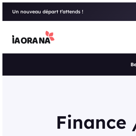
Aller
Un nouveau départ t’attends !
au
contenu
Be
Finance 