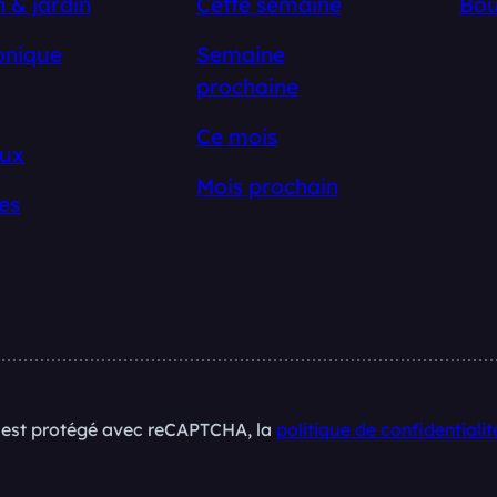
 & jardin
Cette semaine
Bou
onique
Semaine
prochaine
Ce mois
ux
Mois prochain
es
e est protégé avec reCAPTCHA, la
politique de confidentialit