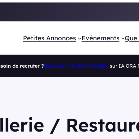
Petites Annonces
Evénements
Que 
soin de recruter ?
Déposez une offre d’emploi
sur IA ORA
llerie / Restaur