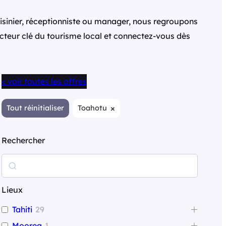
isinier, réceptionniste ou manager, nous regroupons
secteur clé du tourisme local et connectez-vous dès
< voir toutes les offres
×
Tout réinitialiser
Toahotu
Rechercher
R
e
c
Lieux
h
Tahiti
29
e
Moorea
1