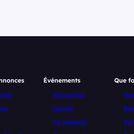
annonces
Événements
Que fa
ilier
Aujourd’hui
Ma
les
Demain
Boi
Ce weekend
Sor