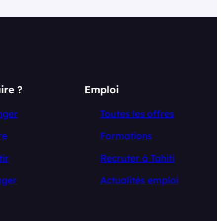
e
r
ire ?
Emploi
nger
Toutes les offres
re
Formations
tir
Recruter à Tahiti
ger
Actualités emploi