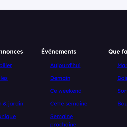
annonces
Événements
Que fa
ilier
Aujourd’hui
Ma
les
Demain
Boi
Ce weekend
Sor
 & jardin
Cette semaine
Bou
onique
Semaine
prochaine