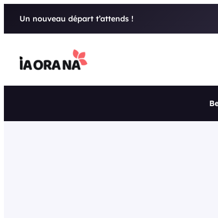
Aller
Un nouveau départ t’attends !
au
contenu
Be