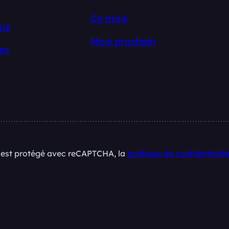
Ce mois
ux
Mois prochain
es
e est protégé avec reCAPTCHA, la
politique de confidentialit