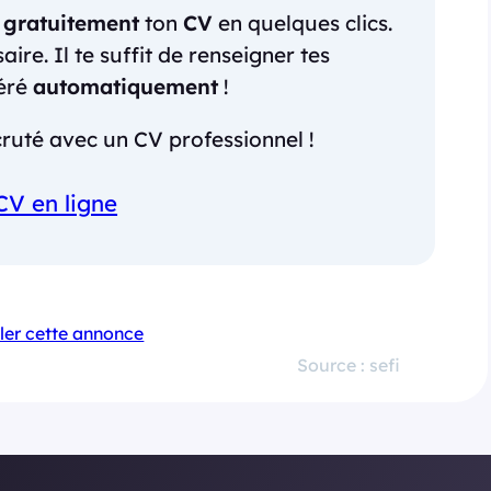
r
gratuitement
ton
CV
en quelques clics.
re. Il te suffit de renseigner tes
néré
automatiquement
!
ruté avec un CV professionnel !
CV en ligne
ler cette annonce
Source : sefi