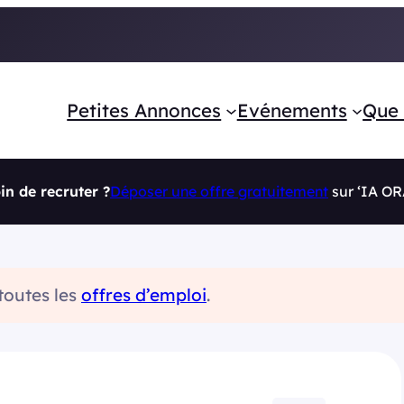
Petites Annonces
Evénements
Que 
in de recruter ?
Déposer une offre gratuitement
sur ‘IA O
 toutes les
offres d’emploi
.