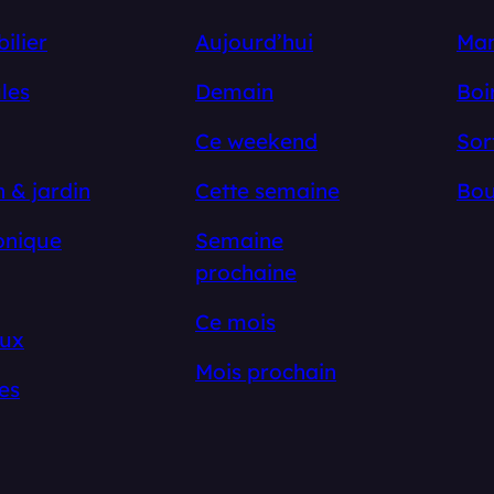
ilier
Aujourd’hui
Ma
les
Demain
Boi
Ce weekend
Sor
 & jardin
Cette semaine
Bou
onique
Semaine
prochaine
Ce mois
ux
Mois prochain
es