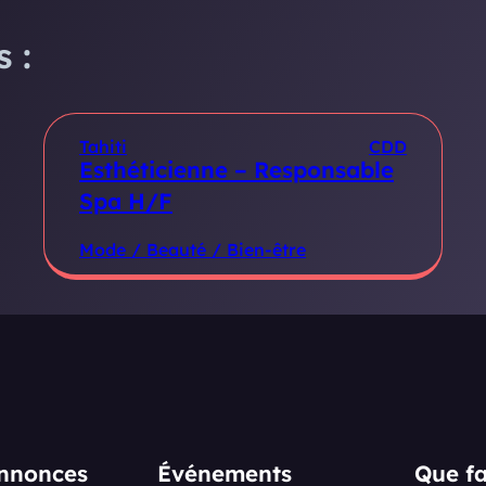
 :
Tahiti
CDD
Esthéticienne – Responsable
Spa H/F
Mode / Beauté / Bien-être
annonces
Événements
Que fa