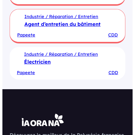
Industrie / Réparation / Entretien
Agent d’entretien du bâtiment
Papeete
CDD
Industrie / Réparation / Entretien
Électricien
Papeete
CDD
Découvrez le meilleur de la Polynésie française