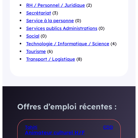
RH / Personnel / Juridique
(2)
Secrétariat
(3)
Service à la personne
(0)
Services publics Administrations
(0)
Social
(0)
Technologie / Informatique / Science
(4)
Tourisme
(6)
Transport / Logistique
(8)
Offres d’emploi récentes :
Tahiti
CDD
Animateur culturel H/F