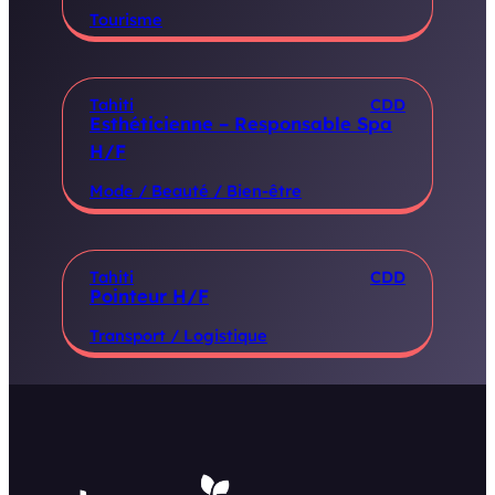
Tourisme
Tahiti
CDD
Esthéticienne – Responsable Spa
H/F
Mode / Beauté / Bien-être
Tahiti
CDD
Pointeur H/F
Transport / Logistique